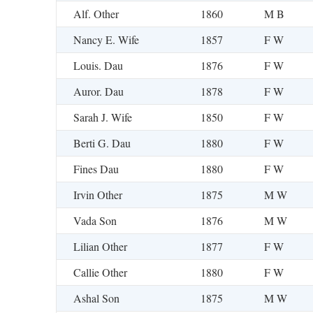
Alf. Other
1860
M B
Nancy E. Wife
1857
F W
Louis. Dau
1876
F W
Auror. Dau
1878
F W
Sarah J. Wife
1850
F W
Berti G. Dau
1880
F W
Fines Dau
1880
F W
Irvin Other
1875
M W
Vada Son
1876
M W
Lilian Other
1877
F W
Callie Other
1880
F W
Ashal Son
1875
M W