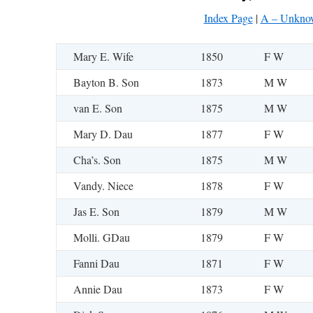
Index Page
|
A – Unkno
Mary E. Wife
1850
F W
Bayton B. Son
1873
M W
van E. Son
1875
M W
Mary D. Dau
1877
F W
Cha’s. Son
1875
M W
Vandy. Niece
1878
F W
Jas E. Son
1879
M W
Molli. GDau
1879
F W
Fanni Dau
1871
F W
Annie Dau
1873
F W