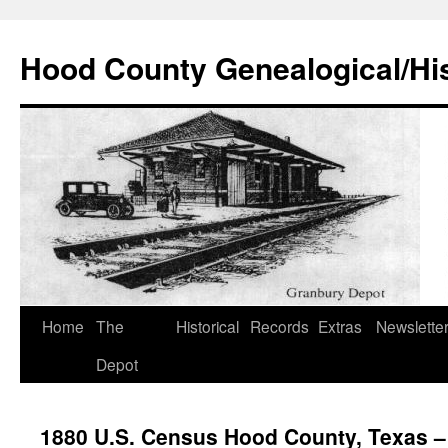
Hood County Genealogical/His
Skip
Home
The
Historical
Records
Extras
Newslette
to
Depot
content
1880 U.S. Census Hood County, Texas 