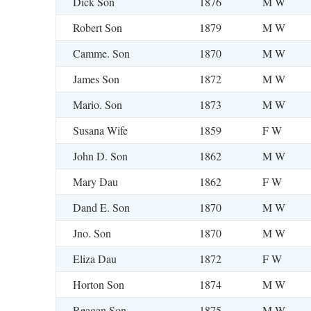
Dick Son
1876
M W
Robert Son
1879
M W
Camme. Son
1870
M W
James Son
1872
M W
Mario. Son
1873
M W
Susana Wife
1859
F W
John D. Son
1862
M W
Mary Dau
1862
F W
Dand E. Son
1870
M W
Jno. Son
1870
M W
Eliza Dau
1872
F W
Horton Son
1874
M W
Reagan Son
1875
M W