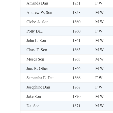
Amanda Dau
1851
F W
Andrew W. Son
1858
M W
Clobe A. Son
1860
M W
Polly Dau
1860
F W
John L. Son
1861
M W
Chas. T. Son
1863
M W
Moses Son
1863
M W
Jno. B. Other
1866
M W
Samantha E. Dau
1866
F W
Josephine Dau
1868
F W
Jake Son
1870
M W
Da. Son
1871
M W