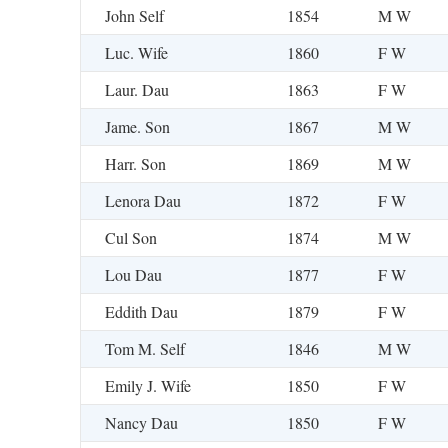
John Self
1854
M W
Luc. Wife
1860
F W
Laur. Dau
1863
F W
Jame. Son
1867
M W
Harr. Son
1869
M W
Lenora Dau
1872
F W
Cul Son
1874
M W
Lou Dau
1877
F W
Eddith Dau
1879
F W
Tom M. Self
1846
M W
Emily J. Wife
1850
F W
Nancy Dau
1850
F W