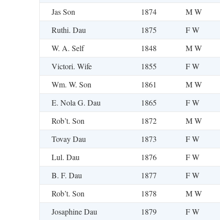
Jas Son
1874
M W
Ruthi. Dau
1875
F W
W. A. Self
1848
M W
Victori. Wife
1855
F W
Wm. W. Son
1861
M W
E. Nola G. Dau
1865
F W
Rob’t. Son
1872
M W
Tovay Dau
1873
F W
Lul. Dau
1876
F W
B. F. Dau
1877
F W
Rob’t. Son
1878
M W
Josaphine Dau
1879
F W