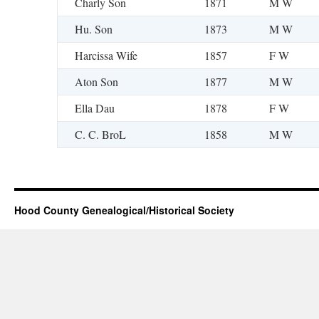
Charly Son
1871
M W
Hu. Son
1873
M W
Harcissa Wife
1857
F W
Aton Son
1877
M W
Ella Dau
1878
F W
C. C. BroL
1858
M W
Hood County Genealogical/Historical Society