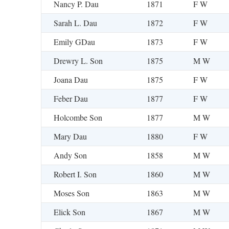
Nancy P. Dau
1871
F W
Sarah L. Dau
1872
F W
Emily GDau
1873
F W
Drewry L. Son
1875
M W
Joana Dau
1875
F W
Feber Dau
1877
F W
Holcombe Son
1877
M W
Mary Dau
1880
F W
Andy Son
1858
M W
Robert I. Son
1860
M W
Moses Son
1863
M W
Elick Son
1867
M W