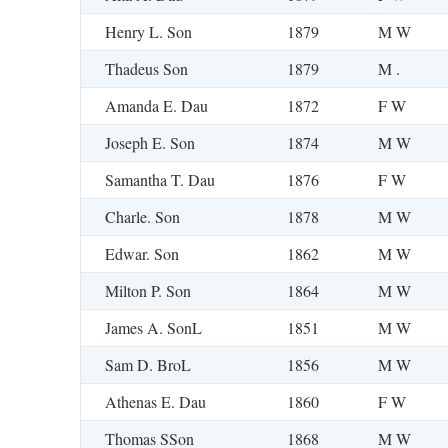
Henry L. Son
1879
M W
Thadeus Son
1879
M .
Amanda E. Dau
1872
F W
Joseph E. Son
1874
M W
Samantha T. Dau
1876
F W
Charle. Son
1878
M W
Edwar. Son
1862
M W
Milton P. Son
1864
M W
James A. SonL
1851
M W
Sam D. BroL
1856
M W
Athenas E. Dau
1860
F W
Thomas SSon
1868
M W