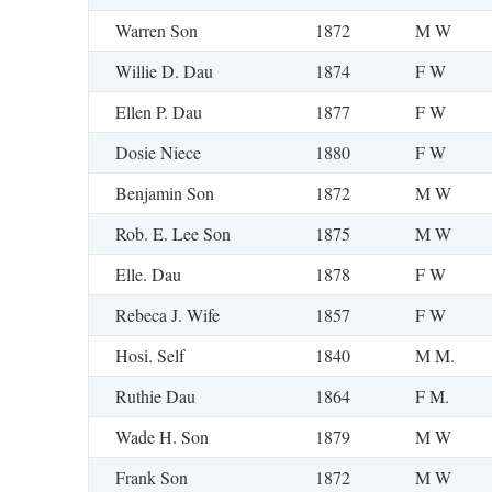
Warren Son
1872
M W
Willie D. Dau
1874
F W
Ellen P. Dau
1877
F W
Dosie Niece
1880
F W
Benjamin Son
1872
M W
Rob. E. Lee Son
1875
M W
Elle. Dau
1878
F W
Rebeca J. Wife
1857
F W
Hosi. Self
1840
M M.
Ruthie Dau
1864
F M.
Wade H. Son
1879
M W
Frank Son
1872
M W