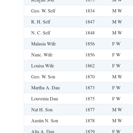
Geo. W. Self
1834
M W
R. H. Self
1847
M W
N. C. Self
1848
M W
Malasia Wife
1856
F W
Nanc. Wife
1856
F W
Louisa Wife
1862
F W
Geo. W. Son
1870
M W
Martha A. Dau
1873
F W
Louvenia Dau
1875
F W
Nat H. Son
1877
M W
Austin N. Son
1878
M W
Alta A. Dau
1879
F W